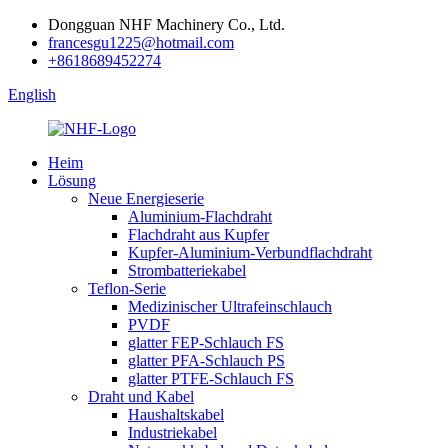
Dongguan NHF Machinery Co., Ltd.
francesgu1225@hotmail.com
+8618689452274
English
Heim
Lösung
Neue Energieserie
Aluminium-Flachdraht
Flachdraht aus Kupfer
Kupfer-Aluminium-Verbundflachdraht
Strombatteriekabel
Teflon-Serie
Medizinischer Ultrafeinschlauch
PVDF
glatter FEP-Schlauch FS
glatter PFA-Schlauch PS
glatter PTFE-Schlauch FS
Draht und Kabel
Haushaltskabel
Industriekabel