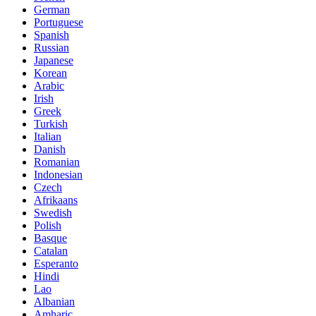
German
Portuguese
Spanish
Russian
Japanese
Korean
Arabic
Irish
Greek
Turkish
Italian
Danish
Romanian
Indonesian
Czech
Afrikaans
Swedish
Polish
Basque
Catalan
Esperanto
Hindi
Lao
Albanian
Amharic