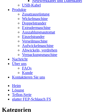
Netzwerkkabel und Datenkabel
USB-Kabel
Produkte
Zusatzausrüstung
Wickelmaschine
Doppelstrander
Extrudermaschine
Auszahlungsautomat
Einzelstrander
Verseilmaschine
Aufwickelmaschine
Abwickeln, verdrehen
Verpackungsmaschine
Nachricht
Über uns
FAQs
Kunde
Kontaktieren Sie uns
Heim
Lösung
Teflon-Serie
glatter FEP-Schlauch FS
Kategorien