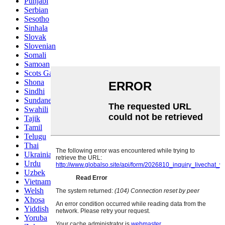
Punjabi
Serbian
Sesotho
Sinhala
Slovak
Slovenian
Somali
Samoan
Scots Gaelic
Shona
Sindhi
Sundanese
Swahili
Tajik
Tamil
Telugu
Thai
Ukrainian
Urdu
Uzbek
Vietnamese
Welsh
Xhosa
Yiddish
Yoruba